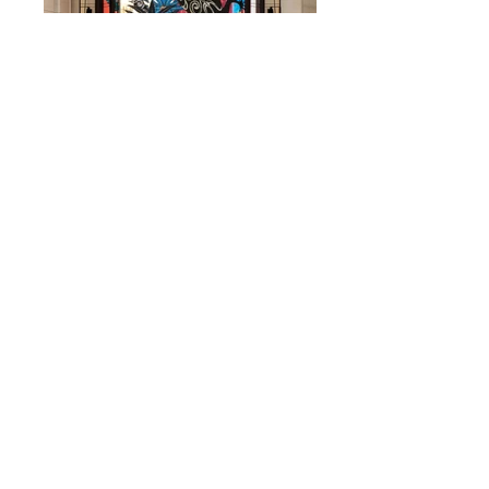
miho murakami
exhibition2018
「
Pacific Journey
」
2019.4/10〜5/13
阪急百貨店
​阪急うめだ本店ショーウィンドウ